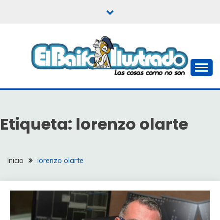
Saltar
al
contenido
Las cosas como no son
EL BAIFO ILUSTRADO
Etiqueta:
lorenzo olarte
Inicio
lorenzo olarte