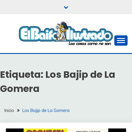
Saltar
al
contenido
Las cosas como no son
EL BAIFO ILUSTRADO
Etiqueta:
Los Bajip de La
Gomera
Inicio
Los Bajip de La Gomera