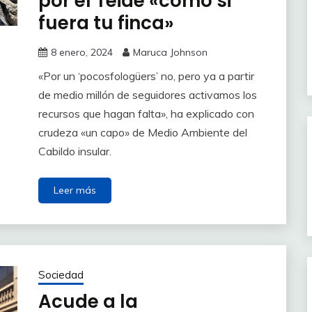
por el Teide «como si
fuera tu finca»
8 enero, 2024
Maruca Johnson
«Por un ‘pocosfologüers’ no, pero ya a partir
de medio millón de seguidores activamos los
recursos que hagan falta», ha explicado con
crudeza «un capo» de Medio Ambiente del
Cabildo insular.
Leer más
Sociedad
Acude a la