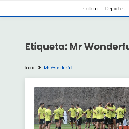
Cultura
Deportes
Etiqueta:
Mr Wonderf
Inicio
Mr Wonderful