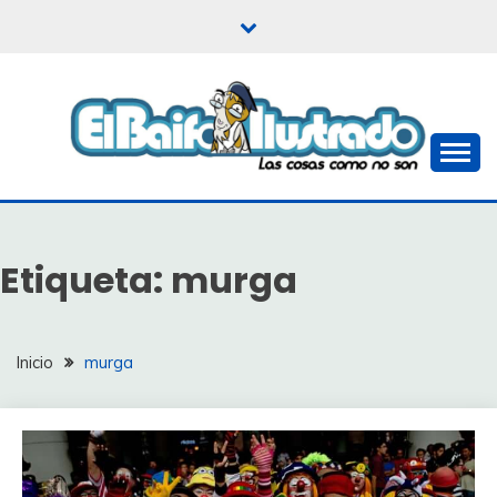
Saltar
al
contenido
Las cosas como no son
EL BAIFO ILUSTRADO
Etiqueta:
murga
Inicio
murga