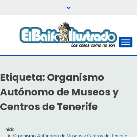
Saltar
al
contenido
Las cosas como no son
EL BAIFO ILUSTRADO
Etiqueta:
Organismo
Autónomo de Museos y
Centros de Tenerife
Inicio
Organismo Autónomo de Museos y Centros de Tenerife