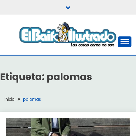
Saltar
al
contenido
Las cosas como no son
EL BAIFO ILUSTRADO
Etiqueta:
palomas
Inicio
palomas