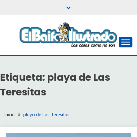
Saltar
al
contenido
Las cosas como no son
EL BAIFO ILUSTRADO
Etiqueta:
playa de Las
Teresitas
Inicio
playa de Las Teresitas