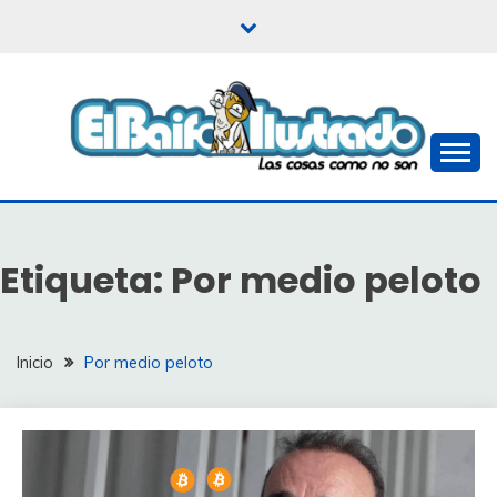
Saltar
al
contenido
Las cosas como no son
EL BAIFO ILUSTRADO
Etiqueta:
Por medio peloto
Inicio
Por medio peloto