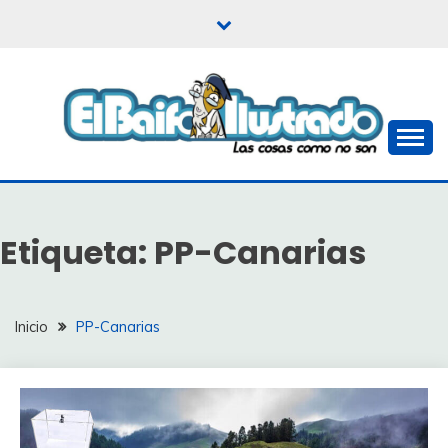
Saltar
al
contenido
Las cosas como no son
EL BAIFO ILUSTRADO
Etiqueta:
PP-Canarias
Inicio
PP-Canarias