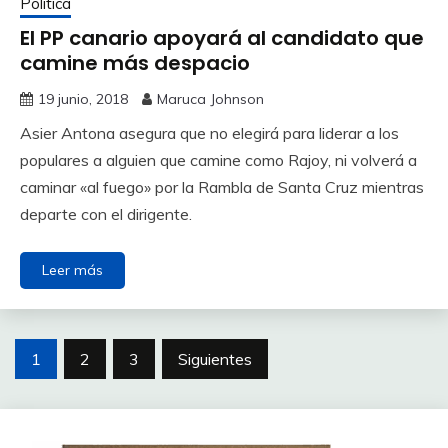
Política
El PP canario apoyará al candidato que
camine más despacio
19 junio, 2018
Maruca Johnson
Asier Antona asegura que no elegirá para liderar a los
populares a alguien que camine como Rajoy, ni volverá a
caminar «al fuego» por la Rambla de Santa Cruz mientras
departe con el dirigente.
Leer más
Paginación
1
2
3
Siguientes
de
entradas