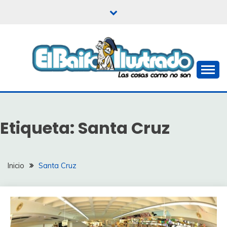
Saltar
al
contenido
Las cosas como no son
EL BAIFO ILUSTRADO
Etiqueta:
Santa Cruz
Inicio
Santa Cruz