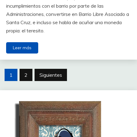
incumplimientos con el barrio por parte de las
Administraciones, convertirse en Barrio Libre Asociado a
Santa Cruz, e incluso se habla de acuñar una moneda
propia: el teresito.
Leer más
Paginación
1
2
Siguientes
de
entradas