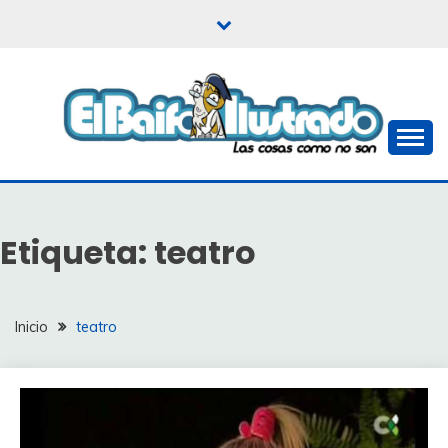
Saltar
al
contenido
Las cosas como no son
EL BAIFO ILUSTRADO
Etiqueta:
teatro
Inicio
teatro