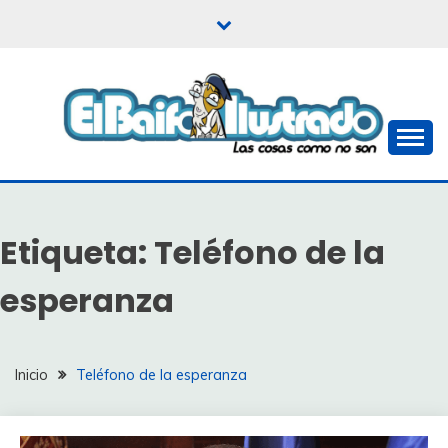
Saltar
al
contenido
Las cosas como no son
EL BAIFO ILUSTRADO
Etiqueta:
Teléfono de la
esperanza
Inicio
Teléfono de la esperanza