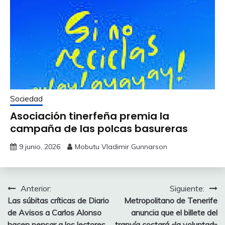
Sociedad
Asociación tinerfeña premia la
campaña de las polcas basureras
9 junio, 2026
Mobutu Vladimir Gunnarson
Navegación
Anterior:
Siguiente:
Las súbitas críticas de Diario
Metropolitano de Tenerife
de
de Avisos a Carlos Alonso
anuncia que el billete del
hacen pensar a los lectores
tranvía costará «la voluntad»