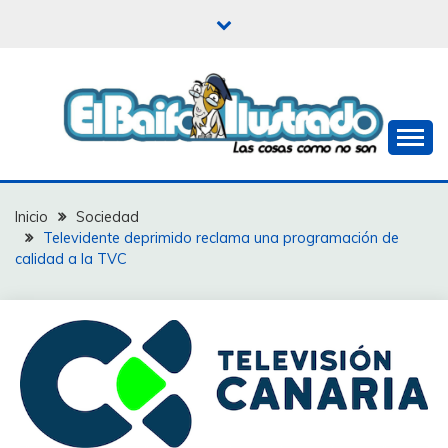
Saltar
al
contenido
Las cosas como no son
EL BAIFO ILUSTRADO
Inicio
Sociedad
Televidente deprimido reclama una programación de
calidad a la TVC