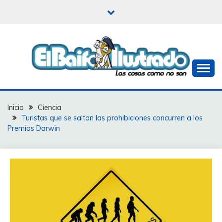
Saltar
al
contenido
Las cosas como no son
EL BAIFO ILUSTRADO
Inicio
Ciencia
Turistas que se saltan las prohibiciones concurren a los
Premios Darwin