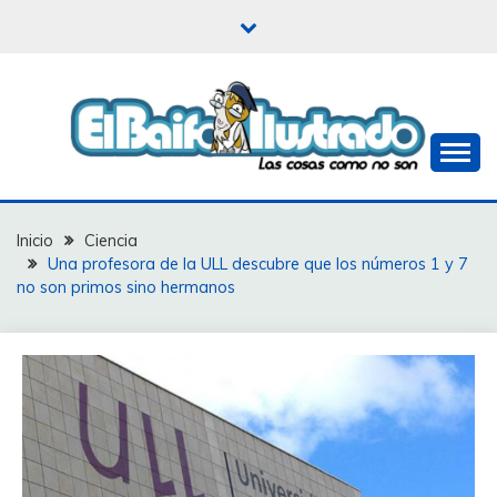
Saltar
al
contenido
Las cosas como no son
EL BAIFO ILUSTRADO
Inicio
Ciencia
Una profesora de la ULL descubre que los números 1 y 7
no son primos sino hermanos