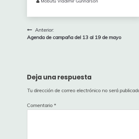
Mobutu Vladimir Gunnarson
Navegación
Anterior:
Agenda de campaña del 13 al 19 de mayo
de
entradas
Deja una respuesta
Tu dirección de correo electrónico no será publicad
Comentario
*