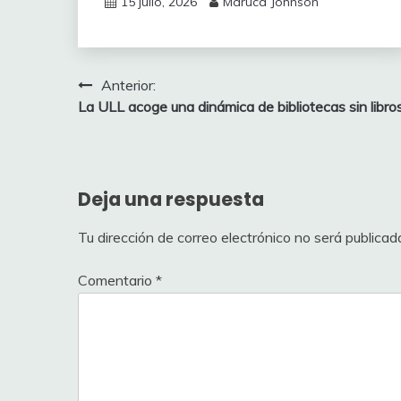
15 julio, 2026
Maruca Johnson
Navegación
Anterior:
La ULL acoge una dinámica de bibliotecas sin libro
de
entradas
Deja una respuesta
Tu dirección de correo electrónico no será publicad
Comentario
*