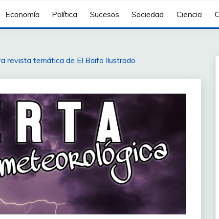
Economía
Política
Sucesos
Sociedad
Ciencia
C
a revista temática de El Baifo Ilustrado