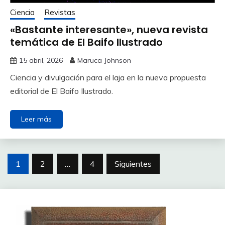
Ciencia
Revistas
«Bastante interesante», nueva revista
temática de El Baifo Ilustrado
15 abril, 2026
Maruca Johnson
Ciencia y divulgación para el laja en la nueva propuesta
editorial de El Baifo Ilustrado.
Leer más
Paginación
1
2
…
4
Siguientes
de
entradas