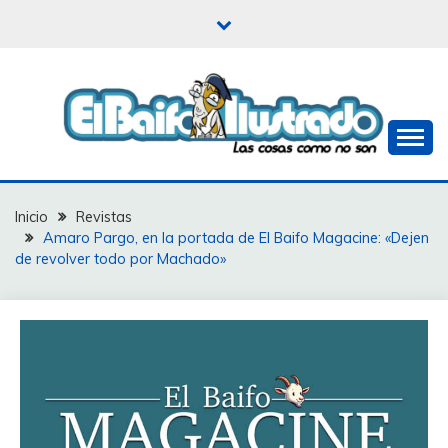
Saltar
al
contenido
Las cosas como no son
EL BAIFO ILUSTRADO
Inicio
Revistas
Amaro Pargo, en la portada de El Baifo Magacine: «Dejen
de revolver todo por Machado»