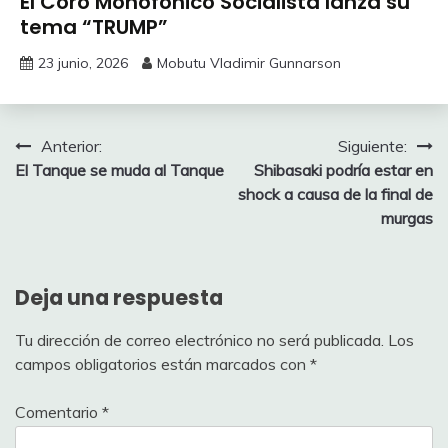
El Coro Monofónico Socialista lanza su
tema “TRUMP”
23 junio, 2026
Mobutu Vladimir Gunnarson
Navegación
Anterior:
Siguiente:
El Tanque se muda al Tanque
Shibasaki podría estar en
de
shock a causa de la final de
entradas
murgas
Deja una respuesta
Tu dirección de correo electrónico no será publicada.
Los
campos obligatorios están marcados con
*
Comentario
*