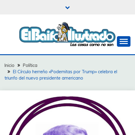
Saltar
al
contenido
Las cosas como no son
EL BAIFO ILUSTRADO
Inicio
Política
El Círculo herreño «Podemitas por Trump» celebra el
triunfo del nuevo presidente americano