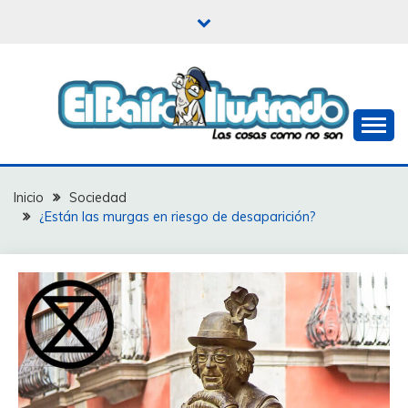
Saltar
al
contenido
Las cosas como no son
EL BAIFO ILUSTRADO
Inicio
Sociedad
¿Están las murgas en riesgo de desaparición?