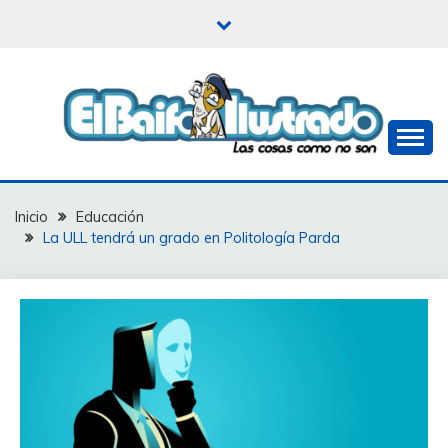
Saltar
al
contenido
Las cosas como no son
EL BAIFO ILUSTRADO
Inicio
Educación
La ULL tendrá un grado en Politología Parda