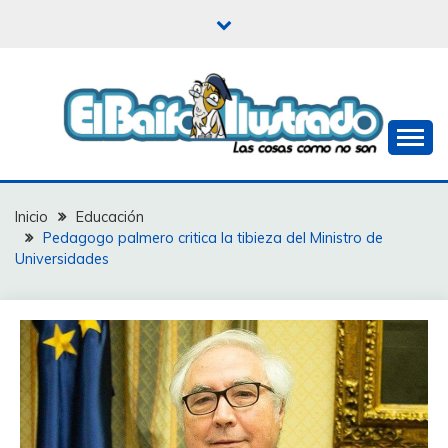
Saltar
al
contenido
Las cosas como no son
EL BAIFO ILUSTRADO
Inicio
Educación
Pedagogo palmero critica la tibieza del Ministro de
Universidades