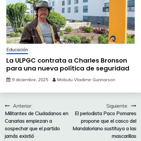
Educación
La ULPGC contrata a Charles Bronson
para una nueva política de seguridad
9 diciembre, 2025
Mobutu Vladimir Gunnarson
Navegación
Anterior:
Siguiente:
Militantes de Ciudadanos en
El periodista Paco Pomares
de
Canarias empiezan a
propone que el casco del
entradas
sospechar que el partido
Mandaloriano sustituya a las
jamás existió
mascarillas