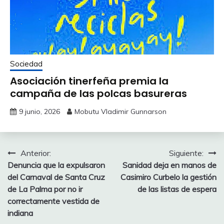
Sociedad
Asociación tinerfeña premia la
campaña de las polcas basureras
9 junio, 2026
Mobutu Vladimir Gunnarson
Navegación
Anterior:
Siguiente:
Denuncia que la expulsaron
Sanidad deja en manos de
de
del Carnaval de Santa Cruz
Casimiro Curbelo la gestión
entradas
de La Palma por no ir
de las listas de espera
correctamente vestida de
indiana