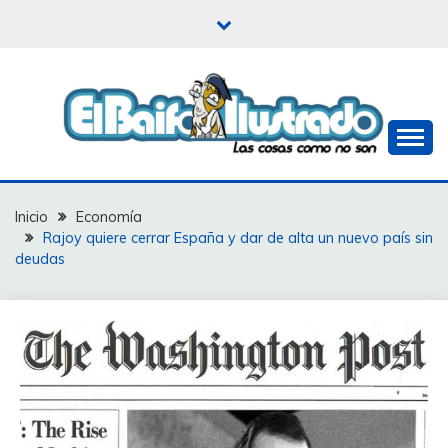
Saltar
al
contenido
Las cosas como no son
EL BAIFO ILUSTRADO
Inicio
Economía
Rajoy quiere cerrar España y dar de alta un nuevo país sin
deudas