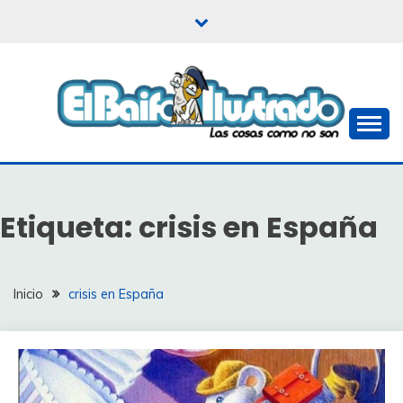
Saltar
al
contenido
Las cosas como no son
EL BAIFO ILUSTRADO
Etiqueta:
crisis en España
Inicio
crisis en España