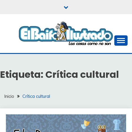
Saltar
al
contenido
Las cosas como no son
EL BAIFO ILUSTRADO
Etiqueta:
Crítica cultural
Inicio
Crítica cultural