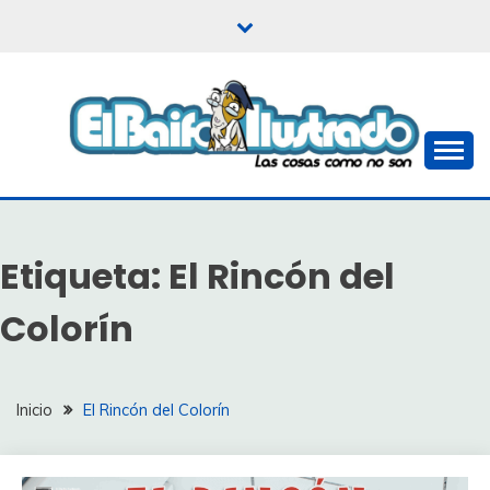
Saltar
al
contenido
Las cosas como no son
EL BAIFO ILUSTRADO
Etiqueta:
El Rincón del
Colorín
Inicio
El Rincón del Colorín