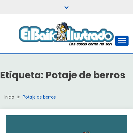
Saltar
al
contenido
Las cosas como no son
EL BAIFO ILUSTRADO
Etiqueta:
Potaje de berros
Inicio
Potaje de berros